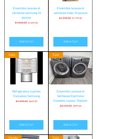
Ensemble laveuse et
Ensemble laveuse et
sécheuse samsung 24
sécheuse Haier 24 pouces
pouces
Regular Price
$1,998.00
Sale Price
$1,199.00
Regular Price
$1,845.00
Sale Price
$1,049.00
Add to Cart
Add to Cart
Sale
Sale
Réfrigérateur à portes
Ensemble Laveuse et
françaises Samsung
Sécheuse Electrolux
frontales couleur Titanium
Regular Price
$1,395.00
Sale Price
$649.00
Regular Price
$2,149.00
Sale Price
$999.00
Add to Cart
Add to Cart
Vendu
Sale