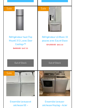
Sale
Sale
Réfrigérateur haut (Top
Réfrigérateur LG Blanc 33
Mount) 312 L avec Door
pouces avec Eau et Glace
Cooling+™
Regular Price
$1,200.00
Sale Price
$852.00
Regular Price
$650.00
Sale Price
$487.50
Out of Stock
Out of Stock
Sale
Ensemble laveuse et
Ensemble laveuse-
sécheuse GE –
sécheuse Maytag – Acier