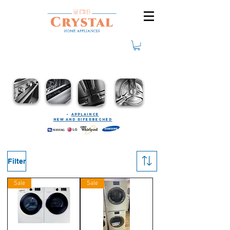
Applaince
new and riferbeched
Filter
Sale
Sale