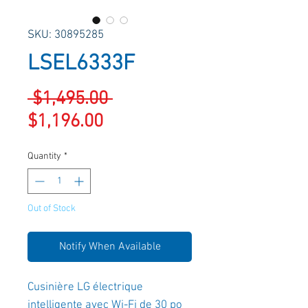
SKU: 30895285
LSEL6333F
Regular
 $1,495.00 
Sale
Price
$1,196.00
Price
Quantity
*
Out of Stock
Notify When Available
Cusinière LG électrique
intelligente avec Wi-Fi de 30 po