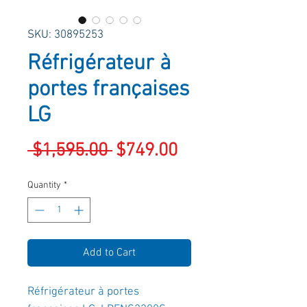
SKU: 30895253
Réfrigérateur à
portes françaises
LG
Regular
Sale
 $1,595.00 
$749.00
Price
Price
Quantity
*
Add to Cart
Réfrigérateur à portes