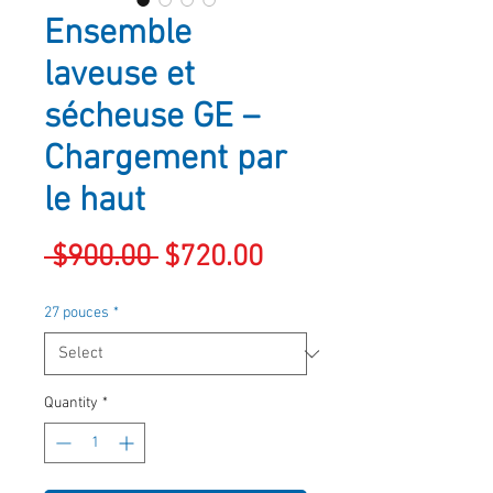
Ensemble
laveuse et
sécheuse GE –
Chargement par
le haut
Regular
Sale
 $900.00 
$720.00
Price
Price
27 pouces
*
Quantity
*