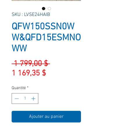
SKU : LVSE24HAIB
QFW150SSN0W
W&QFD15ESMNO
WW
Prix
 1 799,00 $ 
Prix
original
1 169,35 $
promotionnel
Quantité
*
Ajouter au panier