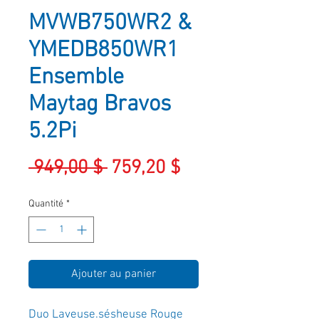
MVWB750WR2 &
YMEDB850WR1
Ensemble
Maytag Bravos
5.2Pi
Prix
Prix
 949,00 $ 
759,20 $
original
promotionnel
Quantité
*
Ajouter au panier
Duo Laveuse.sésheuse Rouge 