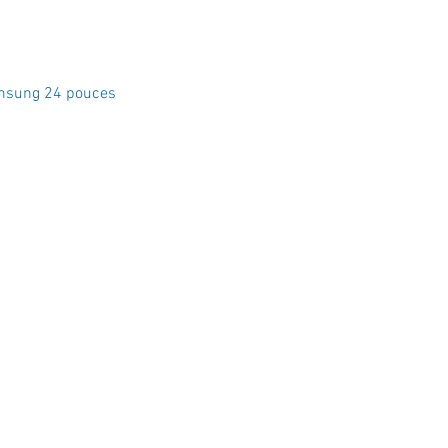
Aperçu rapide
msung 24 pouces
Crystal Electro
1760 Rue Effingham Terrebonn
📞 (450) 967-8848