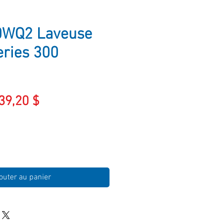
WQ2 Laveuse
ries 300
ix
Prix
39,20 $
iginal
promotionnel
outer au panier