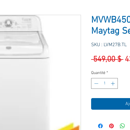
MVWB450
Maytag Se
SKU : LVM27B.TL
Pr
 549,00 $ 
4
or
Quantité
*
Aj