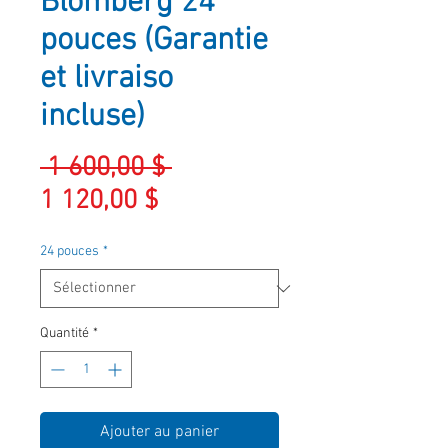
Blomberg 24
pouces (Garantie
et livraiso
incluse)
Prix
 1 600,00 $ 
Prix
original
1 120,00 $
promotionnel
24 pouces
*
Quantité
*
Ajouter au panier