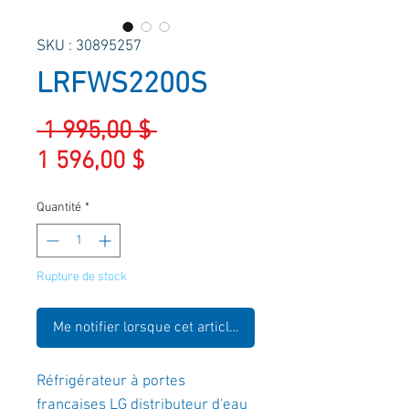
SKU : 30895257
LRFWS2200S
Prix
 1 995,00 $ 
Prix
original
1 596,00 $
promotionnel
Quantité
*
Rupture de stock
Me notifier lorsque cet article est disponible
Réfrigérateur à portes
françaises LG distributeur d'eau