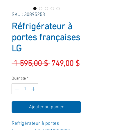
SKU : 30895253
Réfrigérateur à
portes françaises
LG
Prix
Prix
 1 595,00 $ 
749,00 $
original
promotionnel
Quantité
*
Ajouter au panier
Réfrigérateur à portes