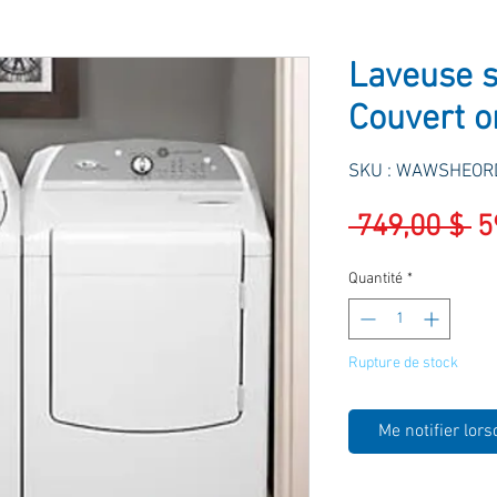
Laveuse 
Couvert o
SKU : WAWSHEOR
Pr
 749,00 $ 
5
or
Quantité
*
Rupture de stock
Me notifier lors