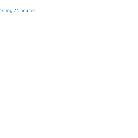
Aperçu rapide
msung 24 pouces
Crystal Electro
1760 Rue Effingham Terrebonn
📞 (450) 967-8848