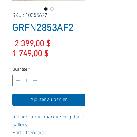
SKU : 10355622
GRFN2853AF2
Prix
 2 399,00 $ 
Prix
original
1 749,00 $
promotionnel
Quantité
*
Ajouter au panier
Réfrigérateur marque Frigidaire
gallery
Porte frençaise