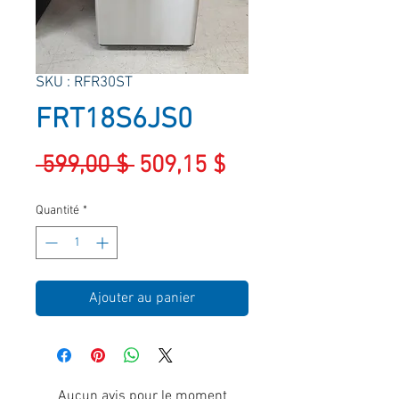
SKU : RFR30ST
FRT18S6JS0
Prix
Prix
 599,00 $ 
509,15 $
original
promotionnel
Quantité
*
Ajouter au panier
Aucun avis pour le moment