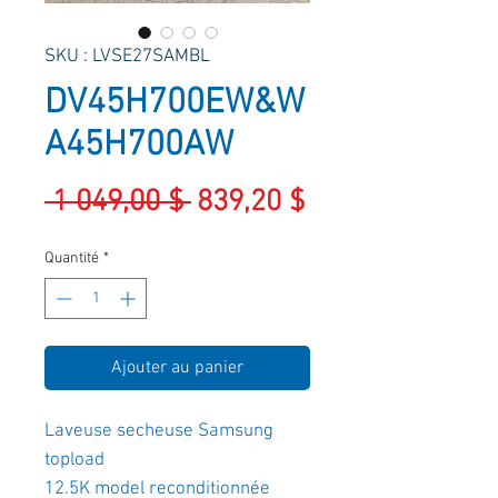
SKU : LVSE27SAMBL
DV45H700EW&W
A45H700AW
Prix
Prix
 1 049,00 $ 
839,20 $
original
promotionnel
Quantité
*
Ajouter au panier
Laveuse secheuse Samsung
topload
12.5K model reconditionnée