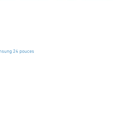
Aperçu rapide
msung 24 pouces
Crystal Electro
1760 Rue Effingham Terrebonn