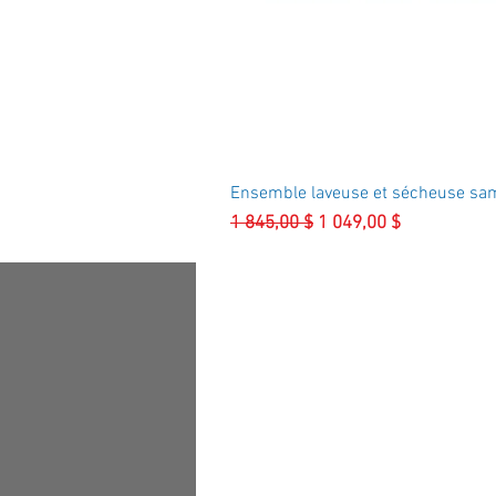
Ensemble laveuse et sécheuse sa
Prix original
Prix promotionnel
1 845,00 $
1 049,00 $