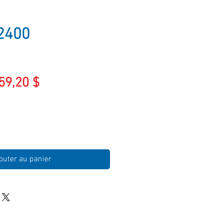
2400
ix
Prix
59,20 $
iginal
promotionnel
outer au panier