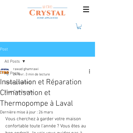
Post
All Posts
rawad ghamrawi
All Posts
24 févr.
3 min de lecture
Installation et Réparation
Getting Started
Climatisation et
Your Community
Thermopompe à Laval
Dernière mise à jour :
26 mars
Vous cherchez à garder votre maison 
confortable toute l'année ? Vous êtes au 