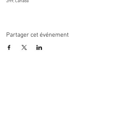
2H9, Canada
Partager cet événement
Crystal Electro
1760 Rue Effingham Terrebonne
J6Y 1R7
📞
(450) 967-8848
Retrouvez-nous sur
Heures d’ouverture
🕘 Lundi au vendredi : 9 h à 18 h